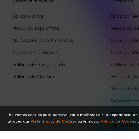
Suporte e Ajuda
Produtos
Baixar o driver
Telas da Séri
Mapa da Loja offline
Mesas da Sé
Aplicações para Empresas
Telas da Séri
Termos e Condições
Telas da Séri
Política de Privacidade
Tablets da S
Política de Cookies
Mesas da Sé
Mesas da Sé
Canetas par
Acessórios 
Utilizamos cookies para personalizar e melhorar a sua experiência 
através das
Preferências de Cookies
ou ler nossa
Política de Cookies
p
Periféricos C