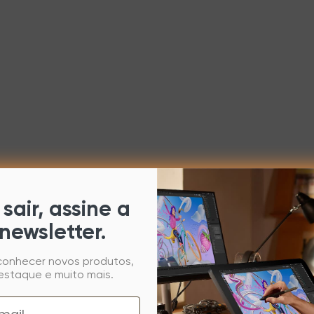
sair, assine a
newsletter.
 conhecer novos produtos,
estaque e muito mais.