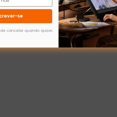
crever-se
de cancelar quando quiser.