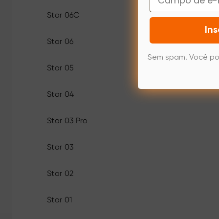
Star 06C
Ins
Star 06
Sem spam. Você po
Star 05
Star 04
Star 03 Pro
Star 03
Star 02
Star 01