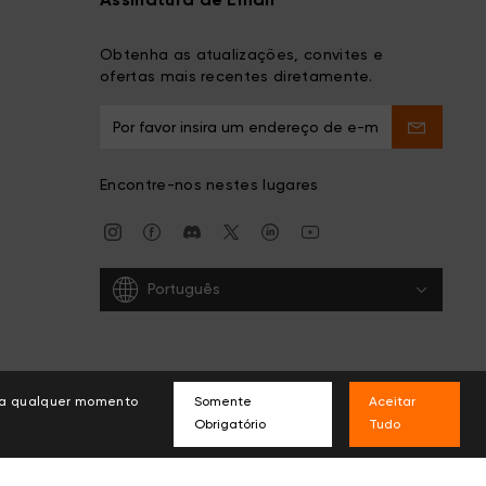
Assinatura de Email
Obtenha as atualizações, convites e
ofertas mais recentes diretamente.
Encontre-nos nestes lugares
Português
s a qualquer momento
Somente
Aceitar
Obrigatório
Tudo