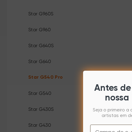
Star G960S
Star G960
Star G640S
Star G640
Star G540 Pro
Antes de 
Star G540
nossa 
Star G430S
Seja o primeiro a
artistas em d
Star G430
Email