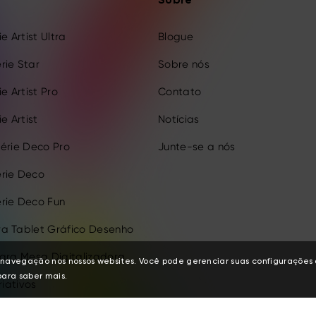
Sobre
e Artist Ultra
Blogue
rie Star
Sobre nós
e Artist Pro
Contato
e Artist
Notícias
érie Deco Pro
Junte-se a nós
rie Deco
rie Deco Fun
a Tablet Gráfico Desenho
para Mesa Digitalizadora
de navegação nos nossos websites. Você pode gerenciar suas configuraçõe
ara saber mais.
riativos