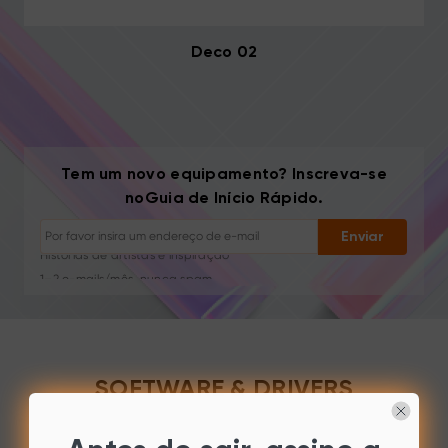
Deco 02
Cancelar inscrição: Um clique a qualquer momento
Tem um novo equipamento? Inscreva-se
Tutoriais de desenho
noGuia de Início Rápido.
Dicas e resolução de problemas
Novos lançamentos e ofertas
Enviar
Histórias de artistas e inspiração
1–2 e-mails/mês, nunca spam
Seu e-mail é usado apenas para o conteúdo solicitado
Cancelar inscrição: Um clique a qualquer momento
Tutoriais de desenho
SOFTWARE & DRIVERS