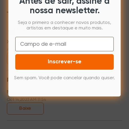
Antes de sair, assine a
Mac
Windows
Linux
nossa newsletter.
Seja o primeiro a conhecer novos produtos,
artistas em destaque e muito mais.
Mac 10.12~14.2
Email
XPPenMac_3.4.15_240313
Apr 15,2024 PM 17:48
Baixe
Inscrever-se
Sem spam. Você pode cancelar quando quiser.
Previous versions
Mac10.10
Oct 14,2023 AM 11:54
Baixe