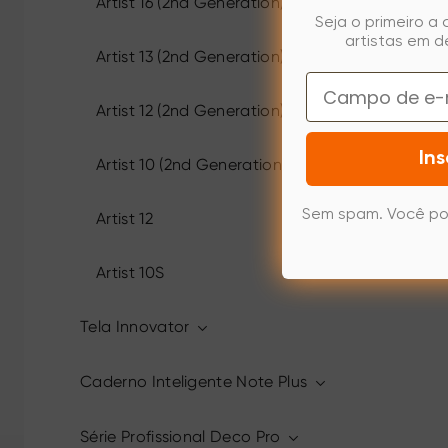
Artist 16 (2nd Generation)
Seja o primeiro a
artistas em d
Artist 13 (2nd Generation)
Email
Artist 12 (2nd Generation)
Ins
Artist 10 (2nd Generation)
Sem spam. Você po
Artist 12
Artist 10S
Tela Innovator
Caderno Inteligente Note Plus
Série Profissional Deco Pro