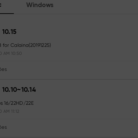
c
Windows
 10.15
8 for Calaina(20191225)
0 AM 10:50
ões
 10.10~10.14
ies 16/22HD/22E
0 AM 11:12
ões