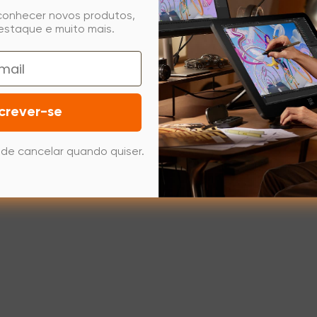
 conhecer novos produtos,
estaque e muito mais.
crever-se
de cancelar quando quiser.