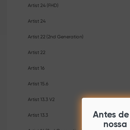
Artist 24 (FHD)
Artist 24
Artist 22 (2nd Generation)
Artist 22
Artist 16
Artist 15.6
Artist 13.3 V2
Antes de 
Artist 13.3
nossa 