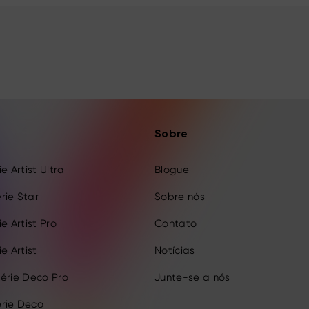
Sobre
e Artist Ultra
Blogue
rie Star
Sobre nós
e Artist Pro
Contato
e Artist
Notícias
érie Deco Pro
Junte-se a nós
rie Deco