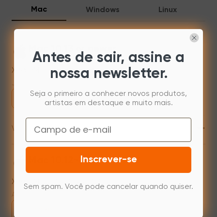
Mac
Windows
Linux
Mac 10.13 or newer
Antes de sair, assine a
XPPenMac_4.0.18_260723
nossa newsletter.
Jul 31,2026 AM 10:11
Seja o primeiro a conhecer novos produtos,
Baixe
artistas em destaque e muito mais.
Email
+
Versão anterior
Inscrever-se
Mac 10.12~14.2
XPPenMac_3.4.15_240313
Sem spam. Você pode cancelar quando quiser.
Apr 15,2024 PM 17:48
Baixe