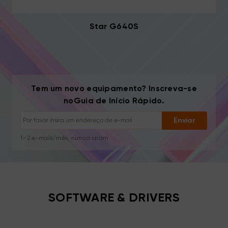
Star G640S
Cancelar inscrição: Um clique a qualquer momento
Tem um novo equipamento? Inscreva-se
Tutoriais de desenho
noGuia de Início Rápido.
Dicas e resolução de problemas
Novos lançamentos e ofertas
Enviar
Histórias de artistas e inspiração
1–2 e-mails/mês, nunca spam
Seu e-mail é usado apenas para o conteúdo solicitado
Cancelar inscrição: Um clique a qualquer momento
Tutoriais de desenho
SOFTWARE & DRIVERS