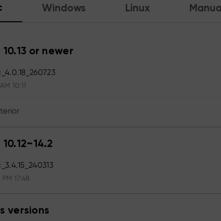
c
Windows
Linux
Manua
 10.13 or newer
_4.0.18_260723
 AM 10:11
terior
 10.12~14.2
3.4.15_240313
 PM 17:48
s versions