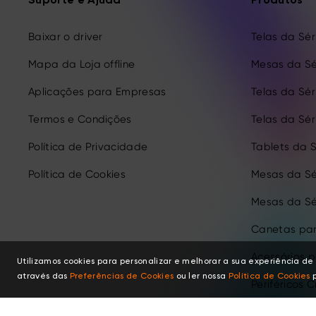
Suporte e Ajuda
Produtos
Baixar o driver
Telas da Séri
Mapa da Loja offline
Mesas da Sé
Aplicações para Empresas
Telas da Séri
Termos e Condições
Telas da Séri
Política de Privacidade
Tablets da S
Política de Cookies
Mesas da Sé
Mesas da Sé
Canetas par
Acessórios 
Utilizamos cookies para personalizar e melhorar a sua experiência 
através das
Preferências de Cookies
ou ler nossa
Política de Cookies
p
Periféricos C