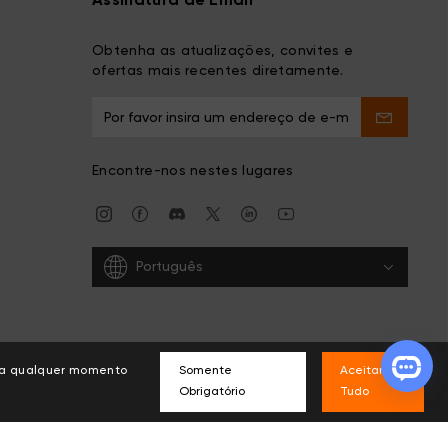
Assinatura de Email
Obtenha as atualizações, convites e
ofertas mais recentes diretamente.
Encontre-nos nestes lugares
Português
s a qualquer momento
Somente
Aceitar
Obrigatório
Tudo