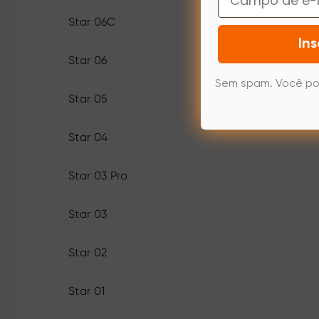
Star 06C
Ins
Star 06
Sem spam. Você po
Star 05
Star 04
Star 03 Pro
Star 03
Star 02
Star 01