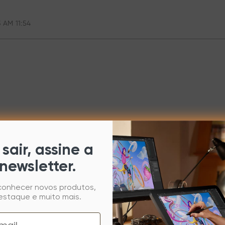
 AM 11:54
sair, assine a
newsletter.
 conhecer novos produtos,
estaque e muito mais.