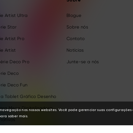
Sobre
e Artist Ultra
Blogue
rie Star
Sobre nós
e Artist Pro
Contato
e Artist
Notícias
érie Deco Pro
Junte-se a nós
rie Deco
rie Deco Fun
a Tablet Gráfico Desenho
para Mesa Digitalizadora
de navegação nos nossos websites. Você pode gerenciar suas configuraçõe
ara saber mais.
riativos