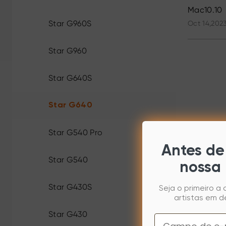
Mac10.10
Star G960S
Oct 14,2023
Star G960
Star G640S
Star G640
Star G540 Pro
Antes de 
Star G540
nossa 
Star G430S
Seja o primeiro a
artistas em d
Star G430
Email