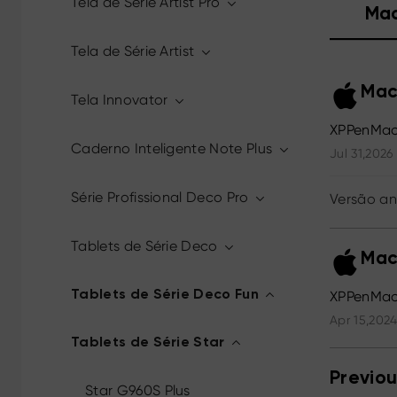
Tela de Série Artist Pro
Ma
Tela de Série Artist
Mac
Tela Innovator
XPPenMac
Caderno Inteligente Note Plus
Jul 31,2026
Série Profissional Deco Pro
Versão an
Tablets de Série Deco
Mac
Tablets de Série Deco Fun
XPPenMac_
Apr 15,2024
Tablets de Série Star
Previou
Star G960S Plus