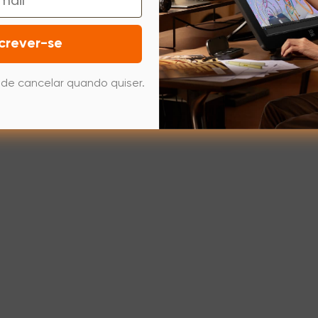
crever-se
de cancelar quando quiser.