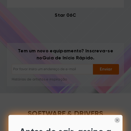
Star 06C
Tem um novo equipamento? Inscreva-se
Cancelar inscrição: Um clique a qualquer momento
noGuia de Início Rápido.
Tutoriais de desenho
Dicas e resolução de problemas
Enviar
Novos lançamentos e ofertas
Histórias de artistas e inspiração
1–2 e-mails/mês, nunca spam
Seu e-mail é usado apenas para o conteúdo solicitado
Cancelar inscrição: Um clique a qualquer momento
Tutoriais de desenho
SOFTWARE & DRIVERS