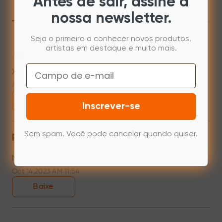
Antes de sair, assine a
Mac
Windows
nossa newsletter.
Seja o primeiro a conhecer novos produtos,
artistas em destaque e muito mais.
Mac 10.12~14.2
Email
XPPenMac_3.4.15_240313
Apr 15,2024 PM 17:48
Baixe
Inscrever-se
Sem spam. Você pode cancelar quando quiser.
Previous versions
Mac10.10
Oct 14,2023 AM 11:54
Baixe