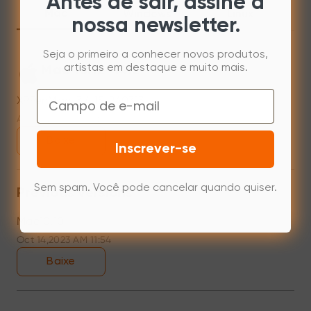
Antes de sair, assine a
Mac
Windows
Linux
nossa newsletter.
Seja o primeiro a conhecer novos produtos,
artistas em destaque e muito mais.
Mac 10.12~14.2
Email
XPPenMac_3.4.15_240313
Apr 15,2024 PM 17:48
Baixe
Inscrever-se
Sem spam. Você pode cancelar quando quiser.
Previous versions
Mac10.10
Oct 14,2023 AM 11:54
Baixe