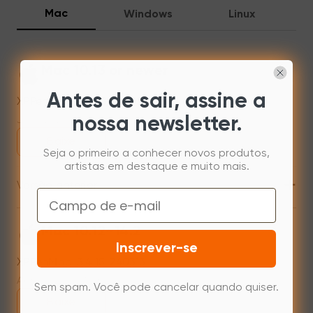
Mac
Windows
Linux
Mac 10.13 or newer
Antes de sair, assine a
XPPenMac_4.0.18_260723
Jul 31,2026 AM 10:11
nossa newsletter.
Baixe
Seja o primeiro a conhecer novos produtos,
artistas em destaque e muito mais.
+
Versão anterior
Email
Mac 10.12~14.2
Inscrever-se
XPPenMac_3.4.15_240313
Apr 15,2024 PM 17:48
Sem spam. Você pode cancelar quando quiser.
Baixe