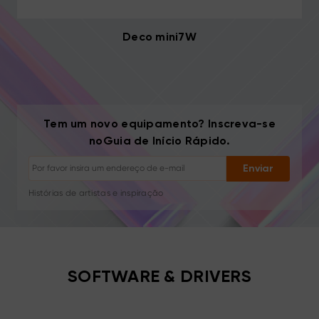
Deco mini7W
Tem um novo equipamento? Inscreva-se
Cancelar inscrição: Um clique a qualquer momento
noGuia de Início Rápido.
Tutoriais de desenho
Dicas e resolução de problemas
Enviar
Novos lançamentos e ofertas
Histórias de artistas e inspiração
1–2 e-mails/mês, nunca spam
Seu e-mail é usado apenas para o conteúdo solicitado
Cancelar inscrição: Um clique a qualquer momento
Tutoriais de desenho
SOFTWARE & DRIVERS