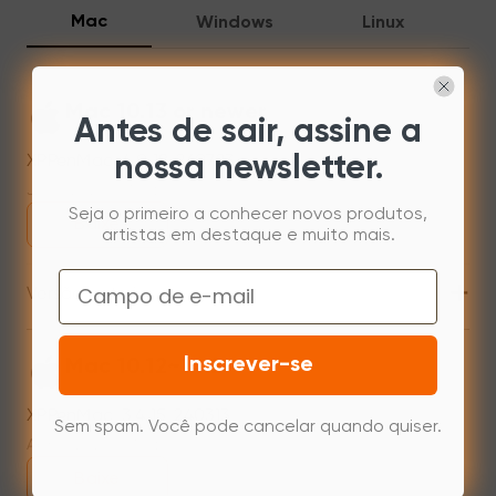
Mac
Windows
Linux
Mac 10.13 or newer
Antes de sair, assine a
XPPenMac_4.0.18_260723
nossa newsletter.
Jul 31,2026 AM 10:11
Seja o primeiro a conhecer novos produtos,
Baixe
artistas em destaque e muito mais.
Email
+
Versão anterior
Inscrever-se
Mac 10.12~14.2
XPPenMac_3.4.15_240313
Sem spam. Você pode cancelar quando quiser.
Apr 15,2024 PM 17:48
Baixe