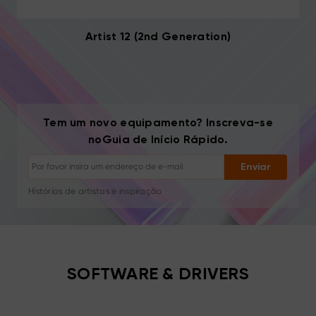
Artist 12 (2nd Generation)
Tem um novo equipamento? Inscreva-se
Cancelar inscrição: Um clique a qualquer momento
noGuia de Início Rápido.
Tutoriais de desenho
Dicas e resolução de problemas
Enviar
Novos lançamentos e ofertas
Histórias de artistas e inspiração
1–2 e-mails/mês, nunca spam
Seu e-mail é usado apenas para o conteúdo solicitado
Cancelar inscrição: Um clique a qualquer momento
Tutoriais de desenho
SOFTWARE & DRIVERS