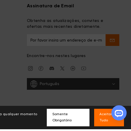
Assinatura de Email
Obtenha as atualizações, convites e
ofertas mais recentes diretamente.
Encontre-nos nestes lugares
Português
s a qualquer momento
Somente
Aceitar
Obrigatório
Tudo