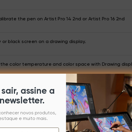
ibrate the pen on Artist Pro 14 2nd or Artist Pro 16 2nd
y or black screen on a drawing display.
 the color temperature and color space with Drawing displ
pps Don't Show on The Tablet Monitor
sair, assine a
newsletter.
itch between a drawing display and drawing tablet for A
 conhecer novos produtos,
estaque e muito mais.