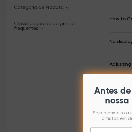
Categoria de Produto
How to Cal
Classificação de perguntas
frequentes
No displa
Adjusting
Drawing A
Antes de 
nossa 
How to sw
Seja o primeiro a
artistas em d
Email