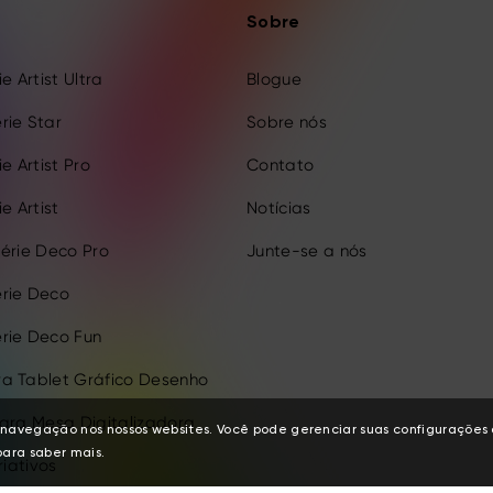
Sobre
e Artist Ultra
Blogue
rie Star
Sobre nós
e Artist Pro
Contato
e Artist
Notícias
érie Deco Pro
Junte-se a nós
rie Deco
rie Deco Fun
a Tablet Gráfico Desenho
para Mesa Digitalizadora
de navegação nos nossos websites. Você pode gerenciar suas configuraçõe
ara saber mais.
riativos