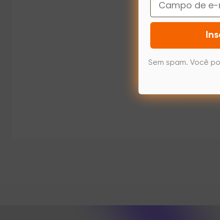
How to ins
Ins
How to in
Sem spam. Você po
Line late