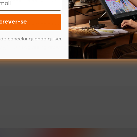
tall XPPen Driver on macOS Big Sur (11.x) or Monterey (12.x)
crever-se
stall XPPen Driver on macOS Ventura (13.x)
de cancelar quando quiser.
ncy/Brush Lag during drawing with the software.