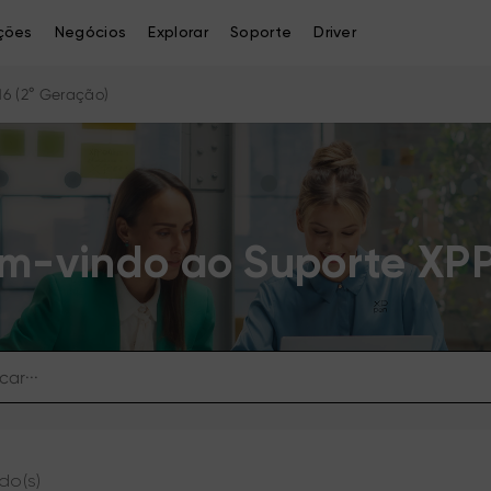
ções
Negócios
Explorar
Soporte
Driver
 16 (2° Geração)
m-vindo ao Suporte XP
do(s)