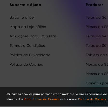
Suporte e Ajuda
Produtos
Baixar o driver
Telas da Séri
Mapa da Loja offline
Mesas da Sé
Aplicações para Empresas
Telas da Séri
Termos e Condições
Telas da Séri
Política de Privacidade
Tablets da S
Política de Cookies
Mesas da Sé
Mesas da Sé
Canetas par
Acessórios 
Utilizamos cookies para personalizar e melhorar a sua experiência 
através das
Preferências de Cookies
ou ler nossa
Política de Cookies
p
Periféricos C