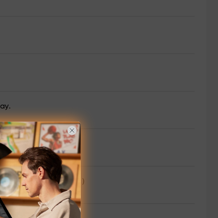
ay.
rtist Pro 14 &16（Gen 2）