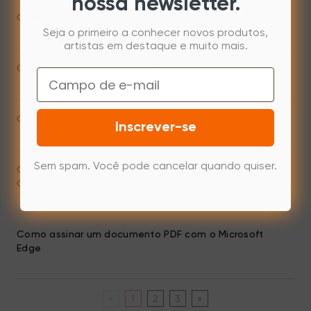
nossa newsletter.
Como alternar entre os modos Direito e Esquerdo?
Seja o primeiro a conhecer novos produtos,
artistas em destaque e muito mais.
Como remover o driver Star?
Email
Como instalar o driver Star Series?
Inscrever-se
Sem spam. Você pode cancelar quando quiser.
Como usar a pressão da caneta do Photoshop no Mac
OS Mojave (10.14)
Como assinar um documento PDF com o Microsoft
Edge
«
1
2
3
»