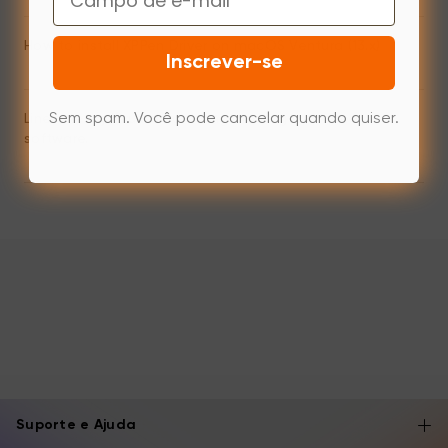
How to install XPPen Driver on macOS Ventura (13.x)
Inscrever-se
Sem spam. Você pode cancelar quando quiser.
Line latency/Brush Lag during drawing with the
software.
Suporte e Ajuda