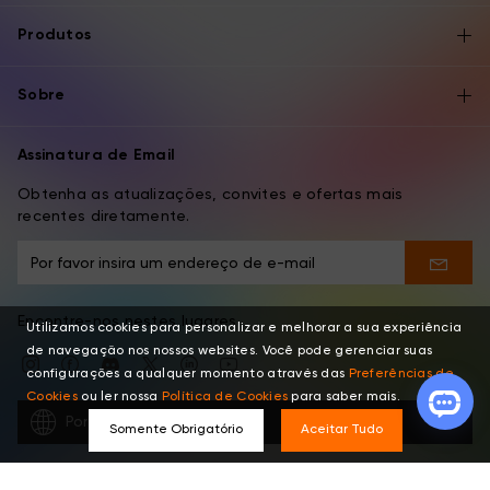
Produtos
Sobre
Assinatura de Email
Obtenha as atualizações, convites e ofertas mais
recentes diretamente.
Encontre-nos nestes lugares
Utilizamos cookies para personalizar e melhorar a sua experiência
de navegação nos nossos websites. Você pode gerenciar suas
configurações a qualquer momento através das
Preferências de
Cookies
ou ler nossa
Política de Cookies
para saber mais.
Português
Somente Obrigatório
Aceitar Tudo
Copyright © 2026 XPPEN TECHNOLOGY CO. Todos os Direitos