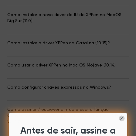
Como instalar o novo driver de IU do XPPen no MacOS
Big Sur (11.0)
Como instalar o driver XPPen na Catalina (10.15)?
Como usar o driver XPPen no Mac OS Mojave (10.14)
Como configurar chaves expressas no Windows?
Como assinar / escrever à mão e usar a função
Conversão de tinta para matemática no office 2019 de
Win10?
Antes de sair, assine a