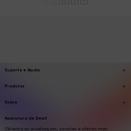
«
1
2
3
»
Suporte e Ajuda
Produtos
Sobre
Assinatura de Email
Obtenha as atualizações, convites e ofertas mais