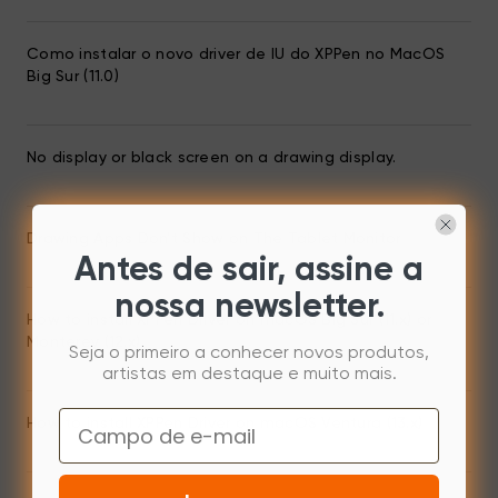
Como instalar o novo driver de IU do XPPen no MacOS
Big Sur (11.0)
No display or black screen on a drawing display.
Drawing Apps Don't Show on The Tablet Monitor
Antes de sair, assine a
nossa newsletter.
How to install XPPen Driver on macOS Big Sur (11.x) or
Monterey (12.x)
Seja o primeiro a conhecer novos produtos,
artistas em destaque e muito mais.
Email
How to install XPPen Driver on macOS Ventura (13.x)