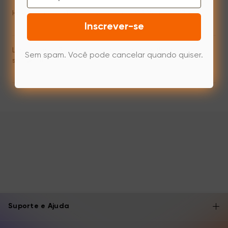
How to install XPPen Driver on macOS Ventura (13.x)
Inscrever-se
Line latency/Brush Lag during drawing with the
Sem spam. Você pode cancelar quando quiser.
software.
Suporte e Ajuda