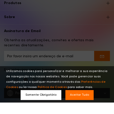
Produtos
Sobre
Assinatura de Email
Obtenha as atualizações, convites e ofertas mais
recentes diretamente.
Encontre-nos nestes lugares
Utilizamos cookies para personalizar e melhorar a sua experiência
de navegação nos nossos websites. Você pode gerenciar suas
configurações a qualquer momento através das
Preferências de
Cookies
ou ler nossa
Política de Cookies
para saber mais.
Português
Somente Obrigatório
Aceitar Tudo
Copyright © 2026 XPPEN TECHNOLOGY CO. Todos os Direitos
Reservados.