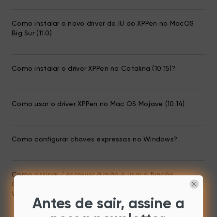
Como instalar o novo driver de IU do XPPen no MacOS
Big Sur (11.0)
Como instalar o driver XPPen na Catalina (10.15)?
Como usar o driver XPPen no Mac OS Mojave (10.14)
Como configurar chaves expressas no Windows?
Como assinar / escrever à mão e usar a função
Conversão de tinta para matemática no office 2019 de
Win10?
Antes de sair, assine a