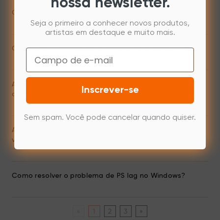
nossa newsletter.
Como corrigir cores perdidas na sua Tableta de XPPen
Seja o primeiro a conhecer novos produtos,
artistas em destaque e muito mais.
Como uso a pressão da caneta no Mac GIMP 2.10.6?
Email
A pressão da caneta da minha tableta funciona nas
Inscrever-se
configurações do meu driver, mas não no Paint Tool SAI
Sem spam. Você pode cancelar quando quiser.
Artist não mostra sinal (a luz de energia aparece
vermelha.)
Como resolver o problema de PS lag no Windows?
«
1
2
3
»