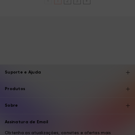
«
1
2
3
»
Suporte e Ajuda
Produtos
Sobre
Assinatura de Email
Obtenha as atualizações, convites e ofertas mais