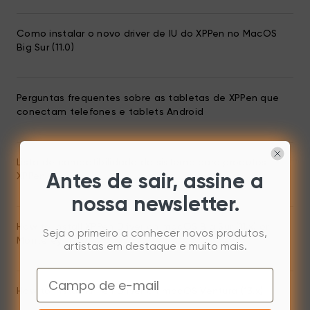
Como instalar o novo driver de IU do XPPen no MacOS
Big Sur (11.0)
Perguntas frequentes sobre as tabletas de XPPen que
conectam telefones e tablets Android
Lista de compatibilidade do sistema para produtos
XPPen
Antes de sair, assine a
nossa newsletter.
How to install XPPen Driver on macOS Big Sur (11.x) or
Seja o primeiro a conhecer novos produtos,
Monterey (12.x)
artistas em destaque e muito mais.
Email
How to install XPPen Driver on macOS Ventura (13.x)