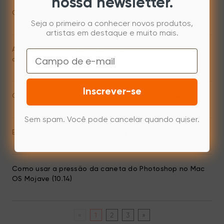
nossa newsletter.
Como uso a pressão da caneta no Mac GIMP 2.10.6?
Seja o primeiro a conhecer novos produtos,
artistas em destaque e muito mais.
A pressão da caneta da minha tableta funciona nas
Email
configurações do meu driver, mas não no Paint Tool SAI
Inscrever-se
Como resolver o problema de PS lag no Windows?
Sem spam. Você pode cancelar quando quiser.
ELearning Software Compatibility List
Como usar a pressão da caneta do Photoshop no Mac
OS Mojave (10.14)
«
1
2
3
»