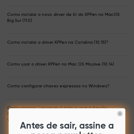
Como instalar o novo driver de IU do XPPen no MacOS
Big Sur (11.0)
Como instalar o driver XPPen na Catalina (10.15)?
Como usar o driver XPPen no Mac OS Mojave (10.14)
Como configurar chaves expressas no Windows?
Como assinar / escrever à mão e usar a função
Conversão de tinta para matemática no office 2019 de
Win10?
Antes de sair, assine a