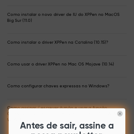
Como instalar o novo driver de IU do XPPen no MacOS
Big Sur (11.0)
Como instalar o driver XPPen na Catalina (10.15)?
Como usar o driver XPPen no Mac OS Mojave (10.14)
Como configurar chaves expressas no Windows?
Como assinar / escrever à mão e usar a função
Conversão de tinta para matemática no office 2019 de
Win10?
Antes de sair, assine a