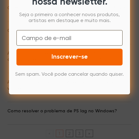
nossa newsletter.
Como corrigir cores perdidas na sua Tableta de XPPen
Seja o primeiro a conhecer novos produtos,
artistas em destaque e muito mais.
Como uso a pressão da caneta no Mac GIMP 2.10.6?
Email
A pressão da caneta da minha tableta funciona nas
Inscrever-se
configurações do meu driver, mas não no Paint Tool SAI
Sem spam. Você pode cancelar quando quiser.
Artist não mostra sinal (a luz de energia aparece
vermelha.)
Como resolver o problema de PS lag no Windows?
«
1
2
3
»