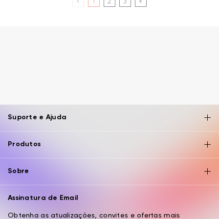
«
1
2
3
»
Suporte e Ajuda
Produtos
Sobre
Assinatura de Email
Obtenha as atualizações, convites e ofertas mais