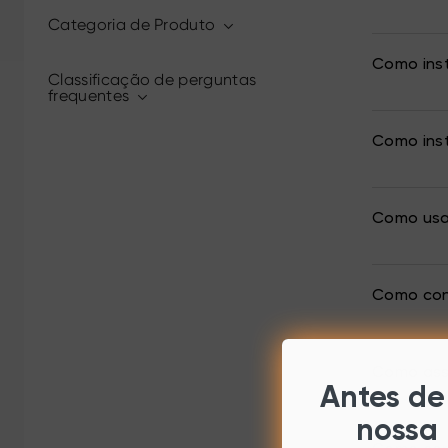
Categoria de Produto
Como inst
Classificação de perguntas
frequentes
Como inst
Como usar
Como con
Como assi
Antes de 
nossa 