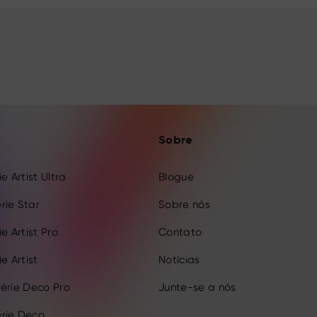
Sobre
e Artist Ultra
Blogue
rie Star
Sobre nós
e Artist Pro
Contato
e Artist
Notícias
érie Deco Pro
Junte-se a nós
rie Deco