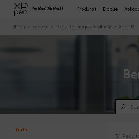
Produtos
Blogue
Aplica
XPPen
>
Soporte
>
Perguntas frequentes(FAQ)
>
Artist 12
Be
Tudo
34 Result