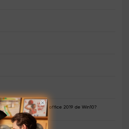
a para matemática no office 2019 de Win10?