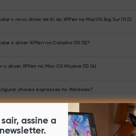
alar o novo driver de IU do XPPen no MacOS Big Sur (11.0)
alar o driver XPPen na Catalina (10.15)?
 o driver XPPen no Mac OS Mojave (10.14)
figurar chaves expressas no Windows?
nar / escrever à mão e usar a função Conversão de tint
sair, assine a
newsletter.