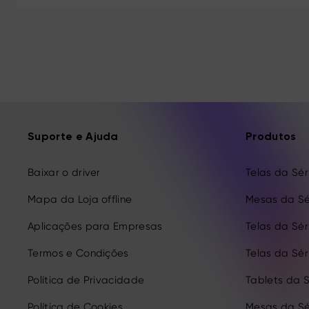
Suporte e Ajuda
Produtos
Baixar o driver
Telas da Séri
Mapa da Loja offline
Mesas da Sé
Aplicações para Empresas
Telas da Séri
Termos e Condições
Telas da Séri
Política de Privacidade
Tablets da S
Política de Cookies
Mesas da Sé