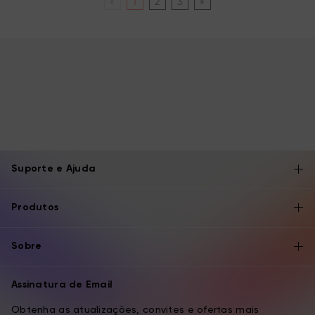
«
1
2
3
»
Suporte e Ajuda
Produtos
Sobre
Assinatura de Email
Obtenha as atualizações, convites e ofertas mais